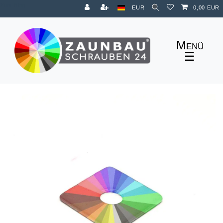
Zum Blog
EUR
0,00 EUR
☰