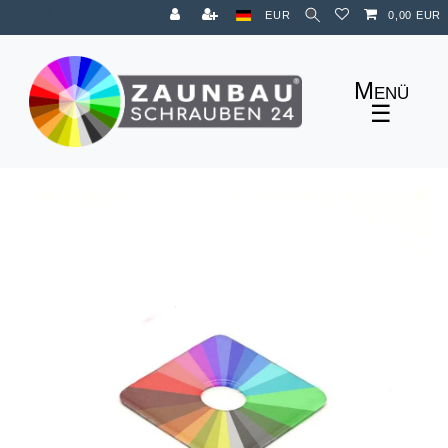
Zum Blog
EUR
0,00 EUR
☰