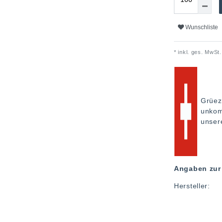
Wunschliste
* inkl. ges. MwSt.
Grüez
unkom
unse
Angaben zur 
Hersteller: