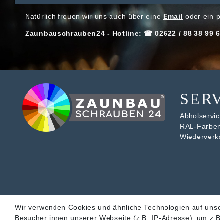
Natürlich freuen wir uns auch über eine
Email
oder ein p
Zaunbauschrauben24 - Hotline: ☎ 02622 / 88 38 99 6
SER
Abholservice
RAL-Farbe
Wiederverk
Wir verwenden Cookies und ähnliche Technologien auf uns
Besucher:innen unserer Webseite (z.B. IP-Adresse), um z.B