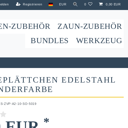
elden
Registrieren
EUR
0
0,00 EUR
EN-ZUBEHÖR
ZAUN-ZUBEHÖR
BUNDLES
WERKZEUG
EPLÄTTCHEN EDELSTAHL
ONDERFARBE
ZS-ZVP-A2-10-SO-5019
*
9 EUR