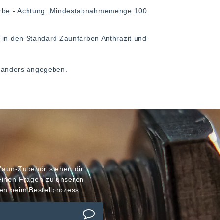
arbe - Achtung: Mindestabnahmemenge 100
, in den Standard Zaunfarben Anthrazit und
ht anders angegeben.
Zaun-Zubehör stehen dir
meinen Fragen zu unseren
en beim Bestellprozess.