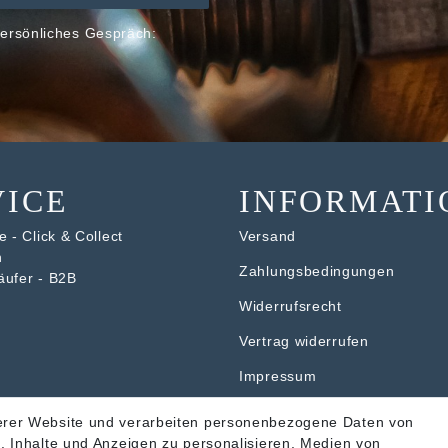
ersönliches Gespräch:
VICE
INFORMATI
 - Click & Collect
Versand
n
Zahlungsbedingungen
äufer - B2B
Widerrufsrecht
V
ertrag widerrufen
Impressum
Datenschutzerklärung
erer Website und verarbeiten personenbezogene Daten von
. Inhalte und Anzeigen zu personalisieren, Medien von
AGB