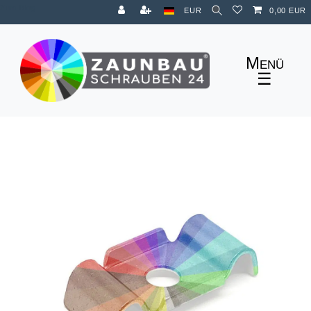
Zum Blog
EUR
0,00 EUR
☰