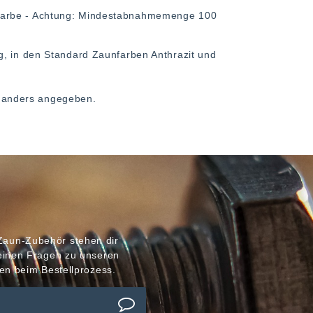
-Farbe - Achtung: Mindestabnahmemenge 100
g, in den Standard Zaunfarben Anthrazit und
ht anders angegeben.
Zaun-Zubehör stehen dir
meinen Fragen zu unseren
en beim Bestellprozess.