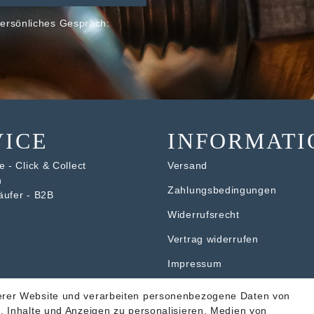
ersönliches Gespräch:
VICE
INFORMATI
 - Click & Collect
Versand
n
Zahlungsbedingungen
äufer - B2B
Widerrufsrecht
V
ertrag widerrufen
Impressum
Datenschutzerklärung
erer Website und verarbeiten personenbezogene Daten von
. Inhalte und Anzeigen zu personalisieren, Medien von
AGB