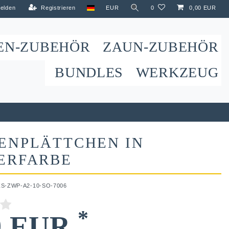
elden
Registrieren
EUR
0
0,00 EUR
EN-ZUBEHÖR
ZAUN-ZUBEHÖR
BUNDLES
WERKZEUG
ENPLÄTTCHEN IN
ERFARBE
ZS-ZWP-A2-10-SO-7006
*
9 EUR