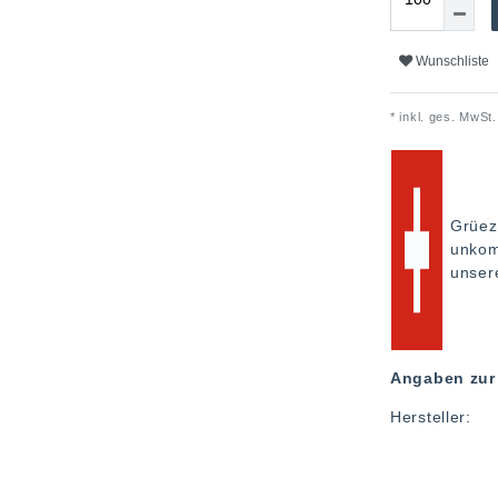
Wunschliste
* inkl. ges. MwSt.
Grüez
unkom
unse
Angaben zur 
Hersteller: