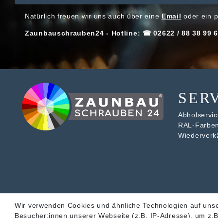
Natürlich freuen wir uns auch über eine
Email
oder ein p
Zaunbauschrauben24 - Hotline: ☎ 02622 / 88 38 99 6
SER
Abholservice
RAL-Farbe
Wiederverk
Wir verwenden Cookies und ähnliche Technologien auf uns
Besucher:innen unserer Webseite (z.B. IP-Adresse), um z.B