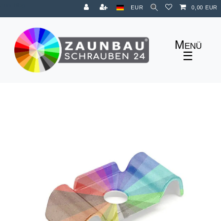
Zum Blog
EUR
0,00 EUR
☰