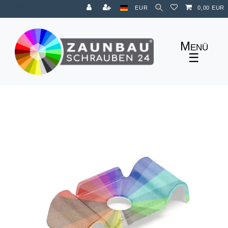
Zum Blog
EUR
0,00 EUR
☰