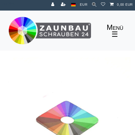
Zum Blog
EUR
0,00 EUR
☰