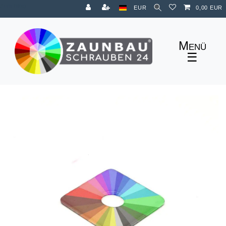
Zum Blog
EUR
0,00 EUR
☰