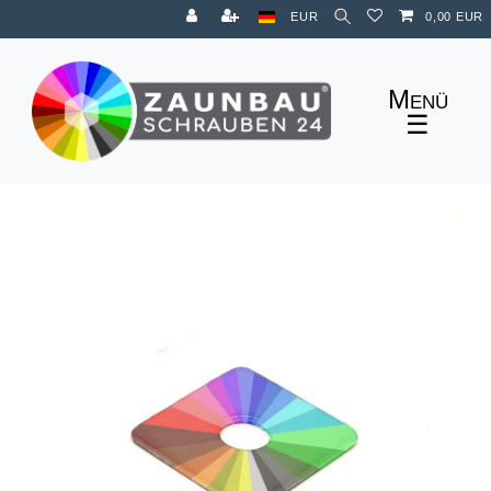
Zum Blog
EUR
0,00 EUR
☰