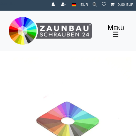
Zum Blog
EUR
0,00 EUR
☰