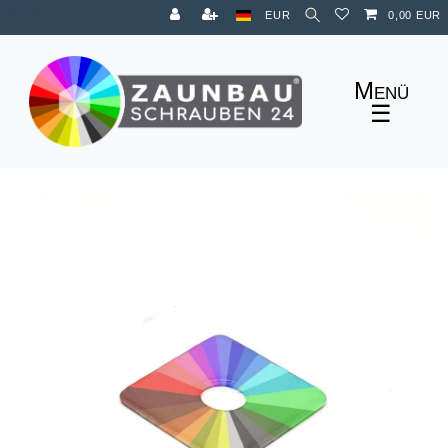
Zum Blog
EUR
0,00 EUR
☰