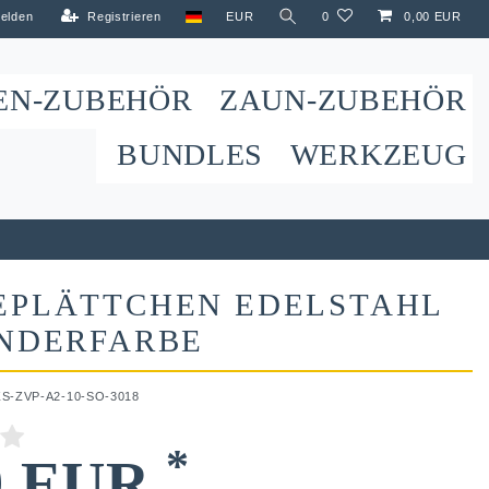
elden
Registrieren
EUR
0
0,00 EUR
EN-ZUBEHÖR
ZAUN-ZUBEHÖR
BUNDLES
WERKZEUG
EPLÄTTCHEN EDELSTAHL
ONDERFARBE
ZS-ZVP-A2-10-SO-3018
*
9 EUR