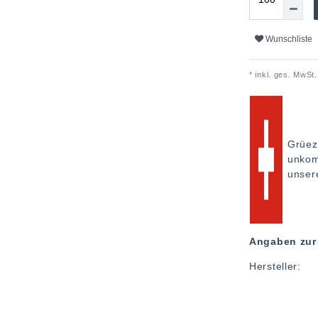
Wunschliste
* inkl. ges. MwSt.
Grüez
unkom
unse
Angaben zur 
Hersteller: