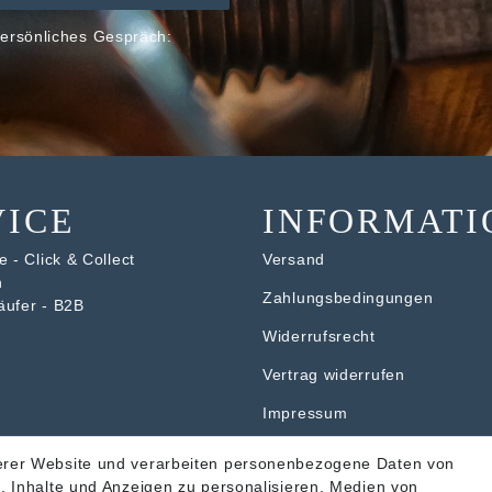
ersönliches Gespräch:
VICE
INFORMATI
 - Click & Collect
Versand
n
Zahlungsbedingungen
äufer - B2B
Widerrufsrecht
V
ertrag widerrufen
Impressum
Datenschutzerklärung
erer Website und verarbeiten personenbezogene Daten von
. Inhalte und Anzeigen zu personalisieren, Medien von
AGB