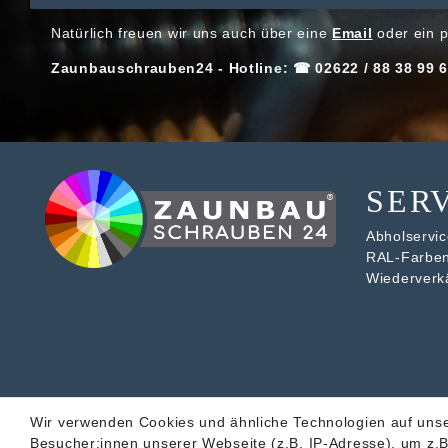
Natürlich freuen wir uns auch über eine
Email
oder ein p
Zaunbauschrauben24 - Hotline: ☎ 02622 / 88 38 99 6
SER
Abholservice
RAL-Farbe
Wiederverk
Wir verwenden Cookies und ähnliche Technologien auf uns
Besucher:innen unserer Webseite (z.B. IP-Adresse), um z.B