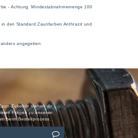
arbe - Achtung: Mindestabnahmemenge 100
, in den Standard Zaunfarben Anthrazit und
ht anders angegeben.
Zaun-Zubehör stehen dir
meinen Fragen zu unseren
en beim Bestellprozess.