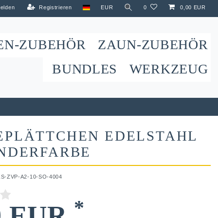
elden
Registrieren
EUR
0
0,00 EUR
EN-ZUBEHÖR
ZAUN-ZUBEHÖR
BUNDLES
WERKZEUG
EPLÄTTCHEN EDELSTAHL
ONDERFARBE
ZS-ZVP-A2-10-SO-4004
*
9 EUR