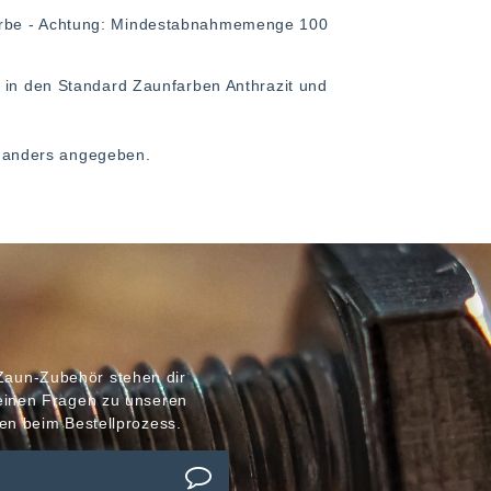
arbe - Achtung: Mindestabnahmemenge 100
, in den Standard Zaunfarben Anthrazit und
ht anders angegeben.
Zaun-Zubehör stehen dir
meinen Fragen zu unseren
en beim Bestellprozess.