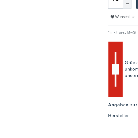
Wunschliste
* inkl. ges. MwSt.
Grüez
unkom
unse
Angaben zur 
Hersteller: