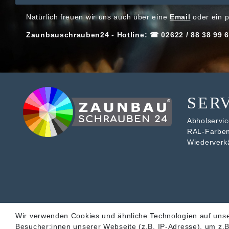
Natürlich freuen wir uns auch über eine
Email
oder ein p
Zaunbauschrauben24 - Hotline: ☎ 02622 / 88 38 99 6
SER
Abholservice
RAL-Farbe
Wiederverk
Wir verwenden Cookies und ähnliche Technologien auf uns
Besucher:innen unserer Webseite (z.B. IP-Adresse), um z.B