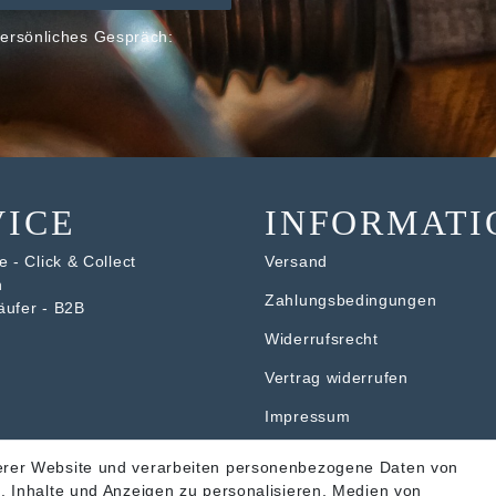
ersönliches Gespräch:
VICE
INFORMATI
 - Click & Collect
Versand
n
Zahlungsbedingungen
äufer - B2B
Widerrufsrecht
V
ertrag widerrufen
Impressum
Datenschutzerklärung
erer Website und verarbeiten personenbezogene Daten von
. Inhalte und Anzeigen zu personalisieren, Medien von
AGB