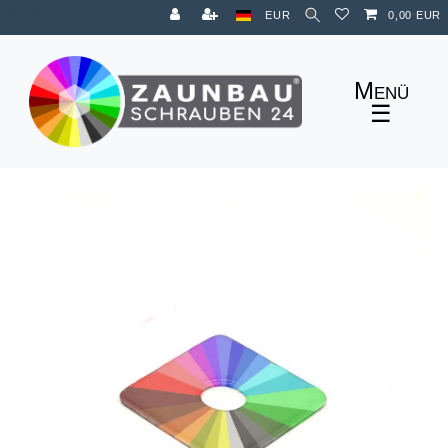
Zum Blog
EUR
0,00 EUR
☰