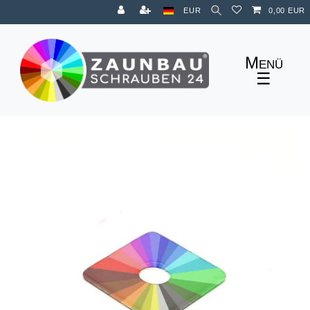
Zum Blog
EUR
0,00 EUR
☰