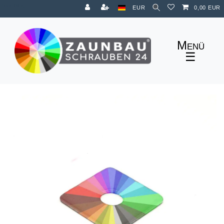
Zum Blog
EUR
0,00 EUR
☰