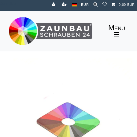
Zum Blog
EUR
0,00 EUR
☰