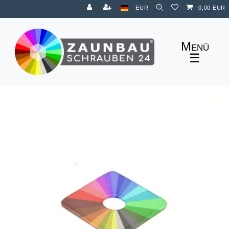
Zum Blog
EUR
0,00 EUR
☰