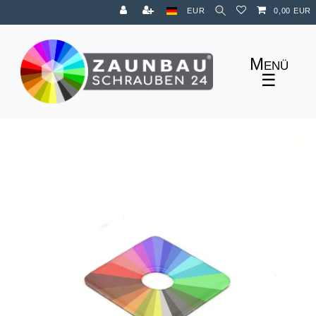
Zum Blog
EUR
0,00 EUR
☰