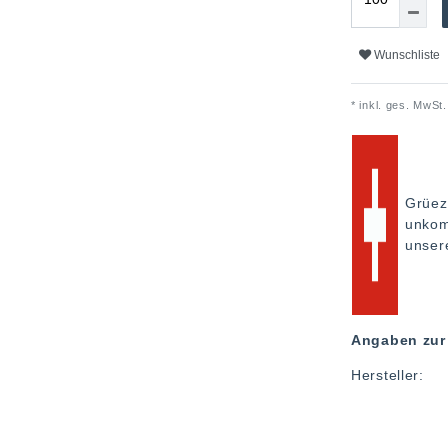
Wunschliste
* inkl. ges. MwSt.
Grüez
unkom
unse
Angaben zur 
Hersteller: