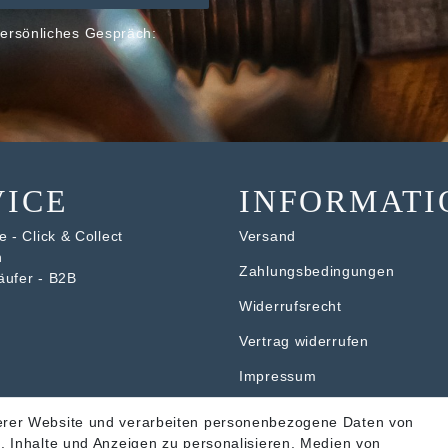
ersönliches Gespräch:
VICE
INFORMATI
 - Click & Collect
Versand
n
Zahlungsbedingungen
äufer - B2B
Widerrufsrecht
V
ertrag widerrufen
Impressum
Datenschutzerklärung
erer Website und verarbeiten personenbezogene Daten von
. Inhalte und Anzeigen zu personalisieren, Medien von
AGB