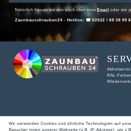
Natürlich freuen wir uns auch über eine
Email
oder ein p
Zaunbauschrauben24 - Hotline: ☎ 02622 / 88 38 99 6
SER
Abholservice
RAL-Farbe
Wiederverk
Wir verwenden Cookies und ähnliche Technologien auf uns
Besucher:innen unserer Webseite (z.B. IP-Adresse), um z.B