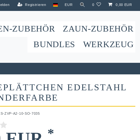
elden
Registrieren
EUR
0
0,00 EUR
EN-ZUBEHÖR
ZAUN-ZUBEHÖR
BUNDLES
WERKZEUG
EPLÄTTCHEN EDELSTAHL
ONDERFARBE
ZS-ZVP-A2-10-SO-7035
*
9 EUR