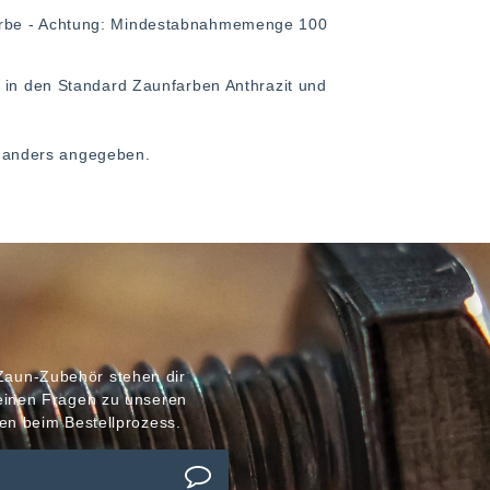
arbe - Achtung: Mindestabnahmemenge 100
, in den Standard Zaunfarben Anthrazit und
ht anders angegeben.
Zaun-Zubehör stehen dir
meinen Fragen zu unseren
en beim Bestellprozess.