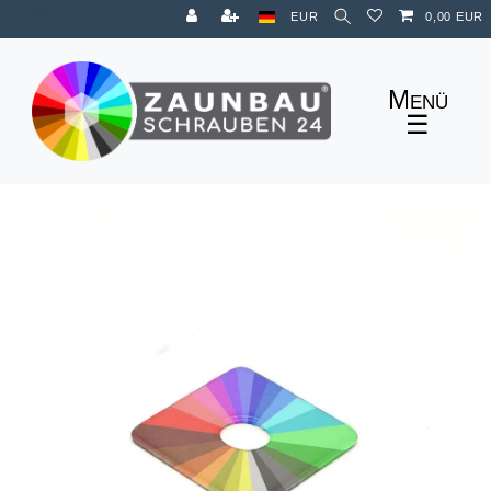
Zum Blog
EUR
0,00 EUR
☰