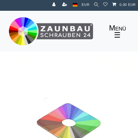
Zum Blog
EUR
0,00 EUR
☰