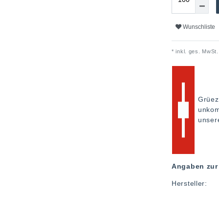
Wunschliste
* inkl. ges. MwSt.
Grüez
unkom
unse
Angaben zur 
Hersteller: