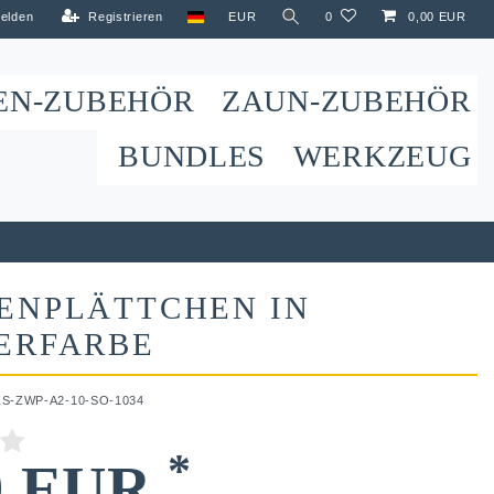
elden
Registrieren
EUR
0
0,00 EUR
EN-ZUBEHÖR
ZAUN-ZUBEHÖR
BUNDLES
WERKZEUG
ENPLÄTTCHEN IN
ERFARBE
ZS-ZWP-A2-10-SO-1034
*
9 EUR