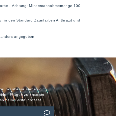
-Farbe - Achtung: Mindestabnahmemenge 100
g, in den Standard Zaunfarben Anthrazit und
ht anders angegeben.
Zaun-Zubehör stehen dir
meinen Fragen zu unseren
en beim Bestellprozess.