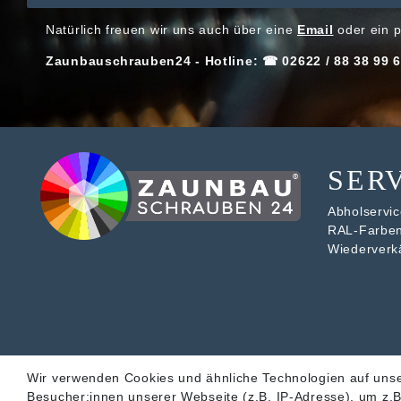
Natürlich freuen wir uns auch über eine
Email
oder ein p
Zaunbauschrauben24 - Hotline: ☎ 02622 / 88 38 99 6
SER
Abholservice
RAL-Farbe
Wiederverk
Wir verwenden Cookies und ähnliche Technologien auf uns
Besucher:innen unserer Webseite (z.B. IP-Adresse), um z.B