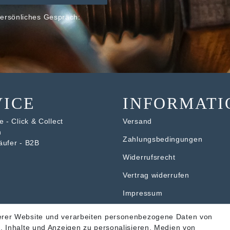
ersönliches Gespräch:
VICE
INFORMATI
 - Click & Collect
Versand
n
Zahlungsbedingungen
äufer - B2B
Widerrufsrecht
V
ertrag widerrufen
Impressum
Datenschutzerklärung
erer Website und verarbeiten personenbezogene Daten von
. Inhalte und Anzeigen zu personalisieren, Medien von
AGB