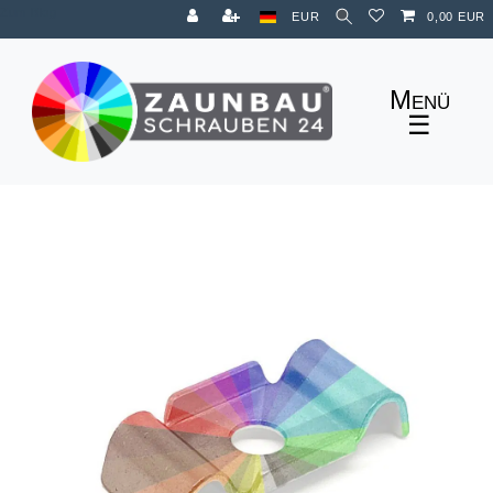
Zum Blog
EUR
0,00 EUR
☰