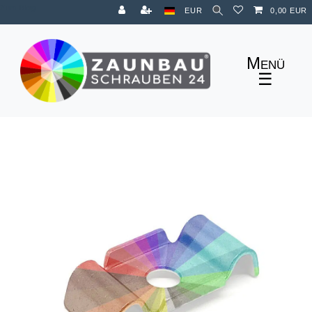
Zum Blog
EUR
0,00 EUR
☰