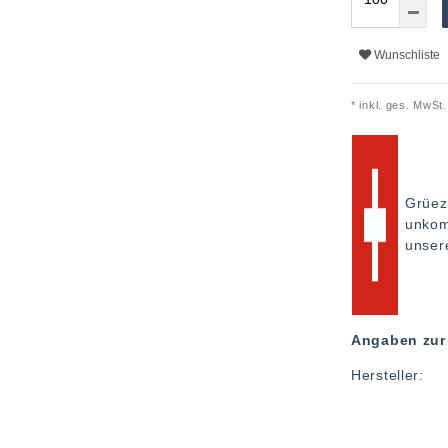
Wunschliste
* inkl. ges. MwSt.
Grüez
unkom
unse
Angaben zur 
Hersteller: