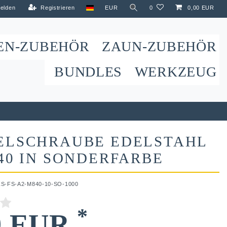
elden
Registrieren
EUR
0
0,00 EUR
EN-ZUBEHÖR
ZAUN-ZUBEHÖR
BUNDLES
WERKZEUG
ELSCHRAUBE EDELSTAHL
40 IN SONDERFARBE
ZS-FS-A2-M840-10-SO-1000
*
9 EUR