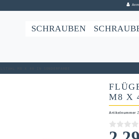
Anm
SCHRAUBEN
SCHRAUB
elstahl M8 x 40 in Sonderfarbe
FLÜG
M8 X 
Artikelnummer
2,2