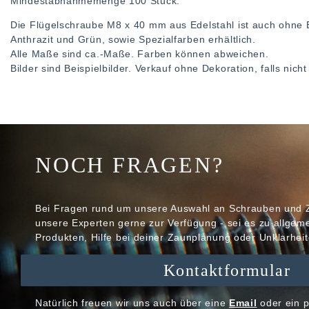
Mindestabnahmemenge 100 Stück.
Die Flügelschraube M8 x 40 mm aus Edelstahl ist auch ohne 
Anthrazit und Grün, sowie Spezialfarben erhältlich.
Alle Maße sind ca.-Maße. Farben können abweichen.
Bilder sind Beispielbilder. Verkauf ohne Dekoration, falls nic
NOCH FRAGEN?
Bei Fragen rund um unsere Auswahl an Schrauben und 
unsere Experten gerne zur Verfügung - sei es zu allge
Produkten, Hilfe bei deiner Zaunplanung oder Unklarheit
Kontaktformular
Natürlich freuen wir uns auch über eine
Email
oder ein p