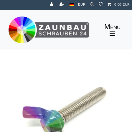
Zum Blog
EUR
0,00 EUR
☰