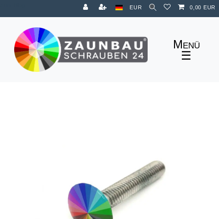
Zum Blog
EUR
0,00 EUR
☰