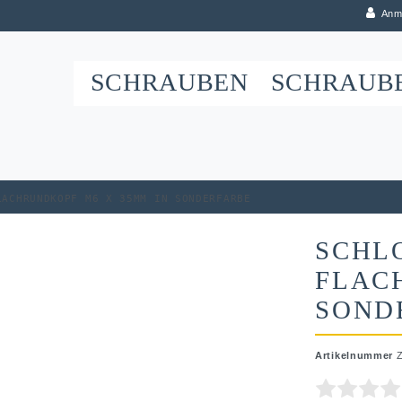
Anm
SCHRAUBEN
SCHRAUB
lachrundkopf M6 x 35mm in Sonderfarbe
SCHL
FLAC
SOND
Artikelnummer