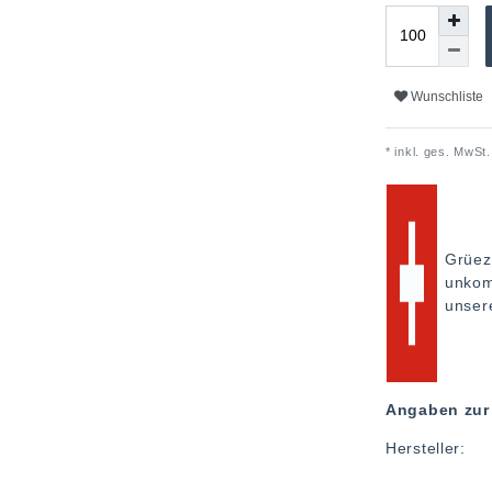
Wunschliste
* inkl. ges. MwSt.
Grüez
unkom
unse
Angaben zur 
Hersteller: