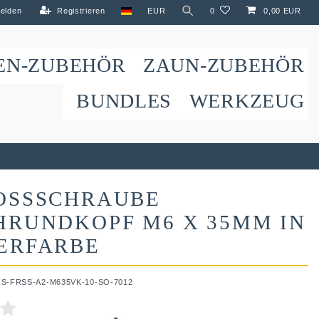
elden
Registrieren
EUR
0
0,00 EUR
EN-ZUBEHÖR
ZAUN-ZUBEHÖR
BUNDLES
WERKZEUG
OSSSCHRAUBE
HRUNDKOPF M6 X 35MM IN
ERFARBE
ZS-FRSS-A2-M635VK-10-SO-7012