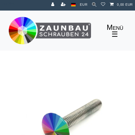
Zum Blog
EUR
0,00 EUR
☰