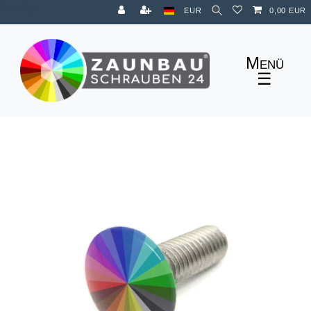
Zum Blog
EUR
0,00 EUR
☰