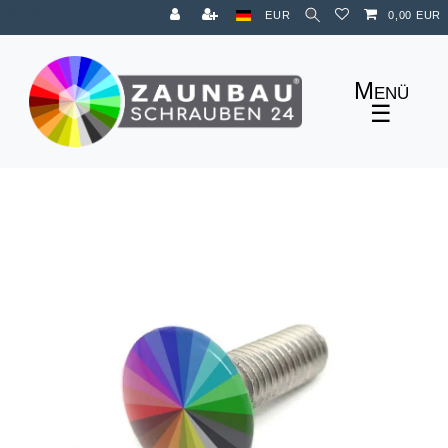
Zum Blog
EUR
0,00 EUR
☰