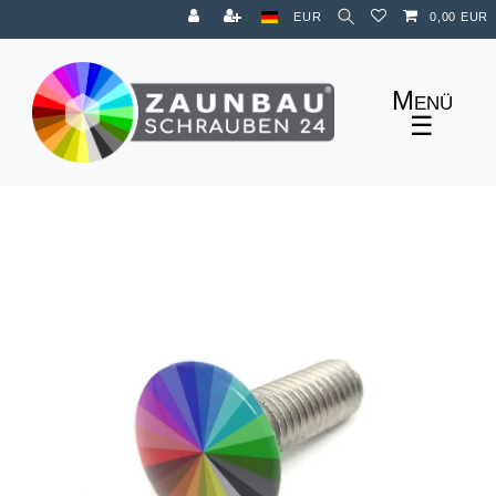
Zum Blog
EUR
0,00 EUR
☰