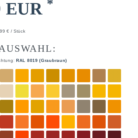
*
9 EUR
99 € / Stück
AUSWAHL:
chtung:
RAL 8019 (Graubraun)