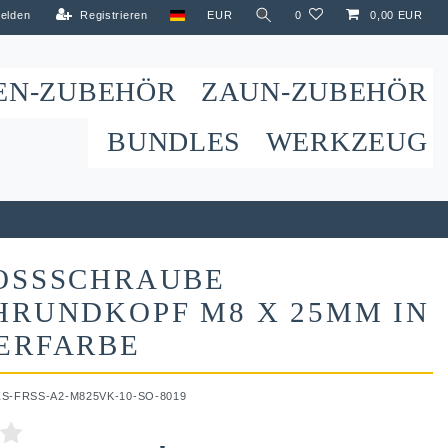
elden
Registrieren
EUR
0
0,00 EUR
EN-ZUBEHÖR
ZAUN-ZUBEHÖR
BUNDLES
WERKZEUG
OSSSCHRAUBE
HRUNDKOPF M8 X 25MM IN
ERFARBE
ZS-FRSS-A2-M825VK-10-SO-8019