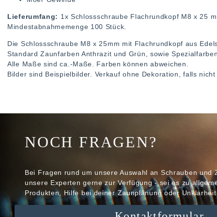
Lieferumfang:
1x Schlossschraube Flachrundkopf M8 x 25 m
Mindestabnahmemenge 100 Stück.
Die Schlossschraube M8 x 25mm mit Flachrundkopf aus Edelst
Standard Zaunfarben Anthrazit und Grün, sowie Spezialfarben 
Alle Maße sind ca.-Maße. Farben können abweichen.
Bilder sind Beispielbilder. Verkauf ohne Dekoration, falls nic
NOCH FRAGEN?
Bei Fragen rund um unsere Auswahl an Schrauben und 
unsere Experten gerne zur Verfügung - sei es zu allge
Produkten, Hilfe bei deiner Zaunplanung oder Unklarheit
Kontaktformular