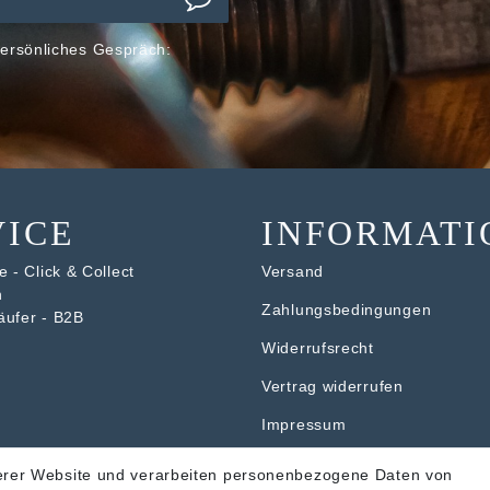
ersönliches Gespräch:
VICE
INFORMATI
 - Click & Collect
Versand
n
Zahlungsbedingungen
äufer - B2B
Widerrufsrecht
V
ertrag widerrufen
Impressum
Datenschutzerklärung
erer Website und verarbeiten personenbezogene Daten von