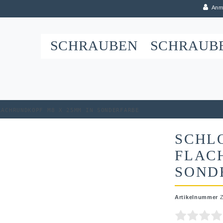
Anm
SCHRAUBEN
SCHRAUB
lachrundkopf M8 x 25mm in Sonderfarbe
SCHL
FLAC
SOND
Artikelnummer