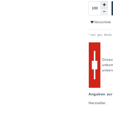
Wunschliste
* inkl. ges. MwSt.
Grüez
unkom
unse
Angaben zur 
Hersteller: