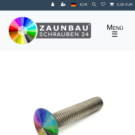
Zum Blog
EUR
0,00 EUR
☰