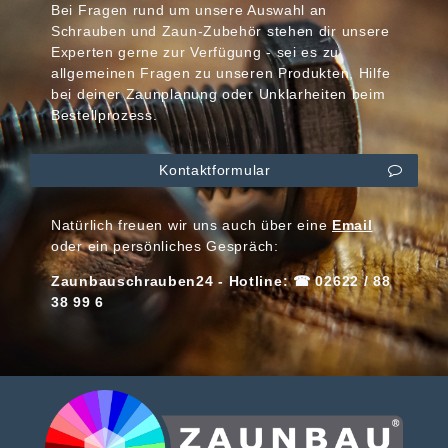
Bei Fragen rund um unsere Auswahl an
Schrauben und Zaun-Zubehör stehen dir unsere
Experten gerne zur Verfügung - sei es zu
allgemeinen Fragen zu unseren Produkten, Hilfe
bei deiner Zaunplanung oder Unklarheiten beim
Bestellprozess.
Kontaktformular
Natürlich freuen wir uns auch über eine
Email
oder ein persönliches Gespräch:
Zaunbauschrauben24 - Hotline: ☎ 02622 / 88
38 99 6