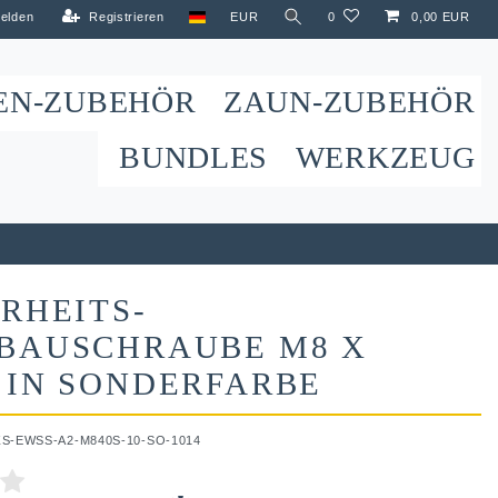
elden
Registrieren
EUR
0
0,00 EUR
EN-ZUBEHÖR
ZAUN-ZUBEHÖR
BUNDLES
WERKZEUG
RHEITS-
BAUSCHRAUBE M8 X
 IN SONDERFARBE
ZS-EWSS-A2-M840S-10-SO-1014