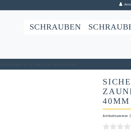
Anm
SCHRAUBEN
SCHRAUB
auschraube M8 x 40mm in Sonderfarbe
SICHE
ZAUN
40MM
Artikelnummer