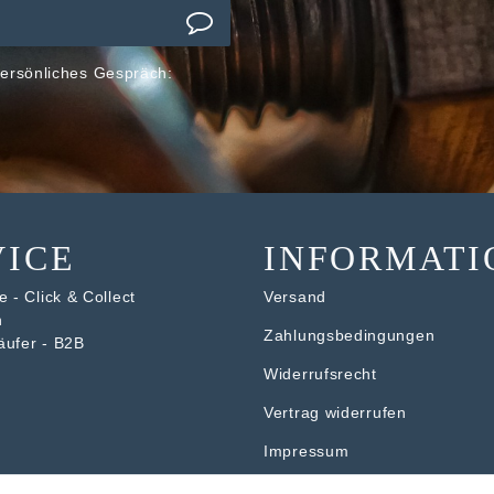
ersönliches Gespräch:
VICE
INFORMATI
 - Click & Collect
Versand
n
Zahlungsbedingungen
äufer - B2B
Widerrufsrecht
V
ertrag widerrufen
Impressum
Datenschutzerklärung