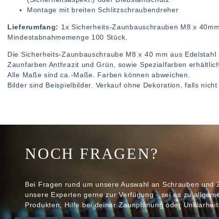
Montage mit breiten Schlitzschraubendreher
Lieferumfang:
1x Sicherheits-Zaunbauschrauben M8 x 40mm 
Mindestabnahmemenge 100 Stück.
Die Sicherheits-Zaunbauschraube M8 x 40 mm aus Edelstahl i
Zaunfarben Anthrazit und Grün, sowie Spezialfarben erhältlic
Alle Maße sind ca.-Maße. Farben können abweichen.
Bilder sind Beispielbilder. Verkauf ohne Dekoration, falls nic
NOCH FRAGEN?
Bei Fragen rund um unsere Auswahl an Schrauben und 
unsere Experten gerne zur Verfügung - sei es zu allge
Produkten, Hilfe bei deiner Zaunplanung oder Unklarheit