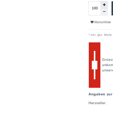
Wunschliste
* inkl. ges. MwSt.
Grüez
unkom
unse
Angaben zur 
Hersteller: