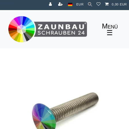
Zum Blog
EUR
0,00 EUR
☰