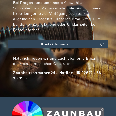
Bei Fragen rund um unsere Auswahl an
Schrauben und Zaun-Zubehör stehen dir unsere
Experten gerne zur Verfügung - sei es zu
allgemeinen Fragen zu unseren Produkten, Hilfe
bei deiner Zaunplanung oder Unklarheiten beim
Bestellprozess.
Kontaktformular
Natürlich freuen wir uns auch über eine
Email
oder ein persönliches Gespräch:
Zaunbauschrauben24 - Hotline: ☎ 02622 / 88
38 99 6