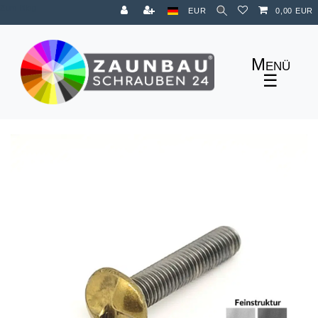
Zum Blog
EUR
0,00 EUR
☰