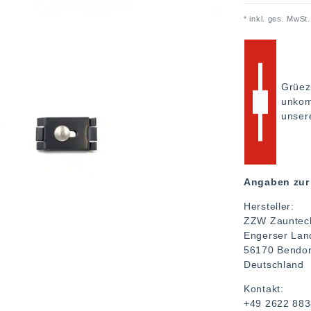
* inkl. ges. MwSt.
Grüez
unkom
unse
Angaben zur 
Hersteller:
ZZW Zauntec
Engerser Lan
56170
Bendor
Deutschland
Kontakt:
+49 2622 88