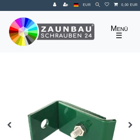
Zum Blog
EUR
0,00 EUR
☰