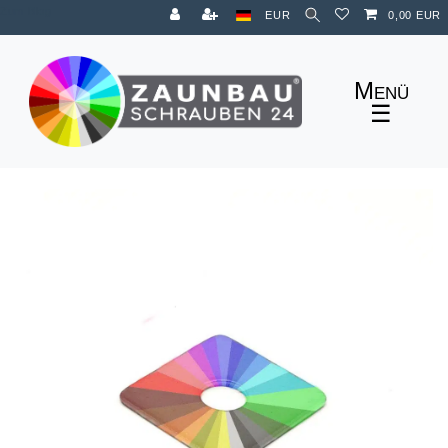
Zum Blog
EUR
0,00 EUR
☰