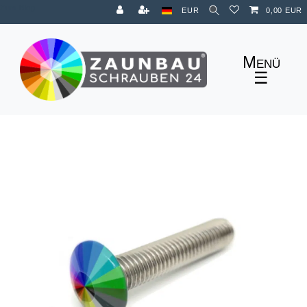
Zum Blog
EUR
0,00 EUR
☰