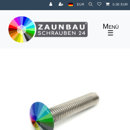
Zum Blog
EUR
0,00 EUR
☰