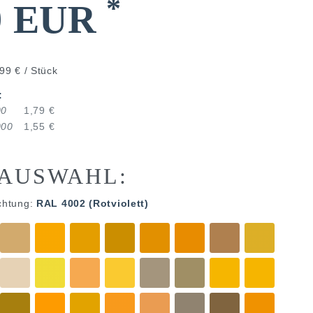
*
9 EUR
99 € / Stück
:
00
1,79 €
000
1,55 €
AUSWAHL:
chtung:
RAL 4002 (Rotviolett)