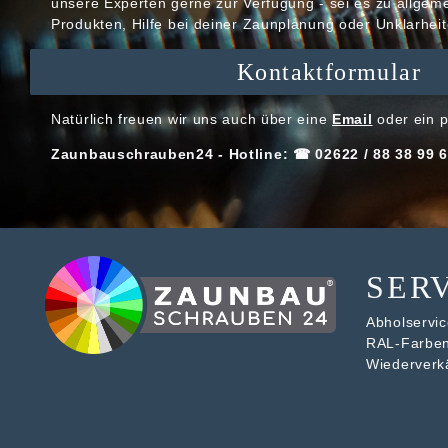
unsere Experten gerne zur Verfügung - sei es zu allge
Produkten, Hilfe bei deiner Zaunplanung oder Unklarheit
Kontaktformular
Natürlich freuen wir uns auch über eine
Email
oder ein p
Zaunbauschrauben24 - Hotline: ☎ 02622 / 88 38 99 6
SER
Abholservice
RAL-Farbe
Wiederverk