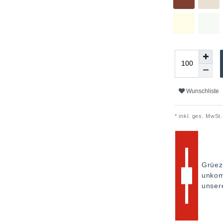
Wunschliste
* inkl. ges. MwSt.
Grüez
unkom
unse