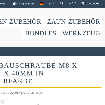
elden
Registrieren
EUR
0
0,00 EUR
EN-ZUBEHÖR
ZAUN-ZUBEHÖR
BUNDLES
WERKZEUG
BAUSCHRAUBE M8 X
 X 40MM IN
ERFARBE
ZS-LKIS-A2-M84055-10-SO-4002