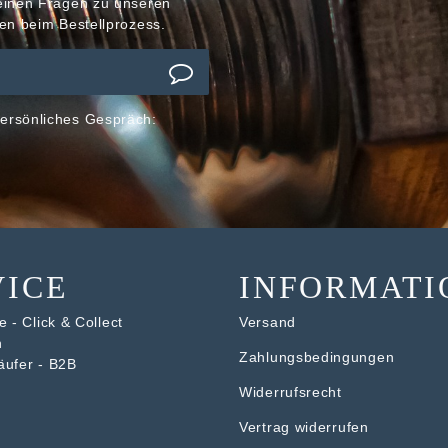
meinen Fragen zu unseren
en beim Bestellprozess.
ersönliches Gespräch:
VICE
INFORMATI
 - Click & Collect
Versand
n
Zahlungsbedingungen
äufer - B2B
Widerrufsrecht
V
ertrag widerrufen