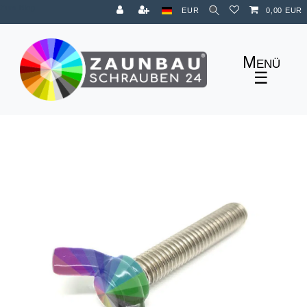
Zum Blog
EUR
0,00 EUR
☰