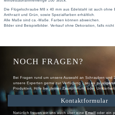
Mindestabnahmemenge 100 Stück.
Die Flügelschraube M8 x 40 mm aus Edelstahl ist auch ohne 
Anthrazit und Grün, sowie Spezialfarben erhältlich.
Alle Maße sind ca.-Maße. Farben können abweichen.
Bilder sind Beispielbilder. Verkauf ohne Dekoration, falls nic
NOCH FRAGEN?
Bei Fragen rund um unsere Auswahl an Schrauben und 
unsere Experten gerne zur Verfügung - sei es zu allge
Produkten, Hilfe bei deiner Zaunplanung oder Unklarheit
Kontaktformular
Natürlich freuen wir uns auch über eine
Email
oder ein p