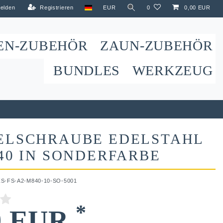
elden
Registrieren
EUR
0
0,00 EUR
EN-ZUBEHÖR
ZAUN-ZUBEHÖR
BUNDLES
WERKZEUG
ELSCHRAUBE EDELSTAHL
40 IN SONDERFARBE
ZS-FS-A2-M840-10-SO-5001
*
9 EUR