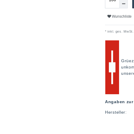
Wunschliste
* inkl. ges. MwSt.
Grüez
unkom
unse
Angaben zur 
Hersteller: