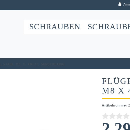
Anm
SCHRAUBEN
SCHRAUB
elstahl M8 x 40 in Sonderfarbe
FLÜG
M8 X 
Artikelnummer
2,2