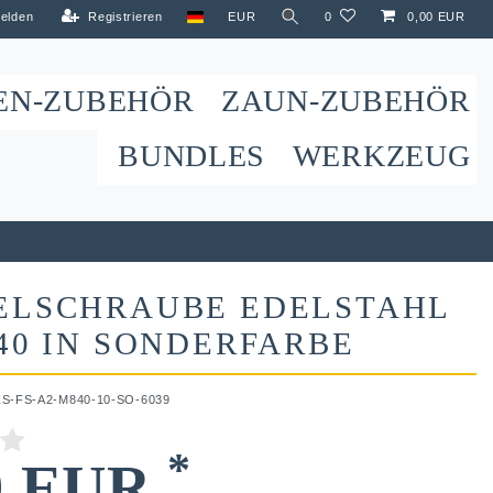
elden
Registrieren
EUR
0
0,00 EUR
EN-ZUBEHÖR
ZAUN-ZUBEHÖR
BUNDLES
WERKZEUG
ELSCHRAUBE EDELSTAHL
40 IN SONDERFARBE
ZS-FS-A2-M840-10-SO-6039
*
9 EUR