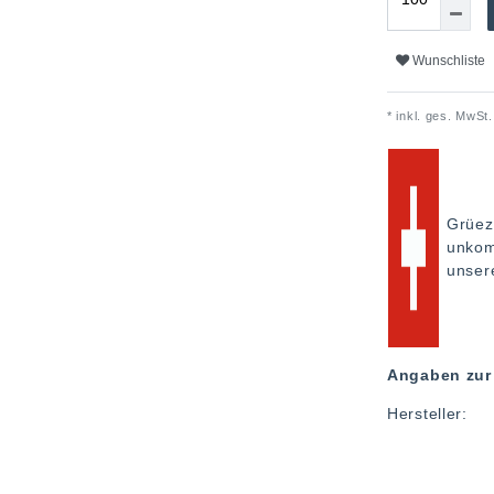
Wunschliste
* inkl. ges. MwSt.
Grüez
unkom
unse
Angaben zur 
Hersteller: