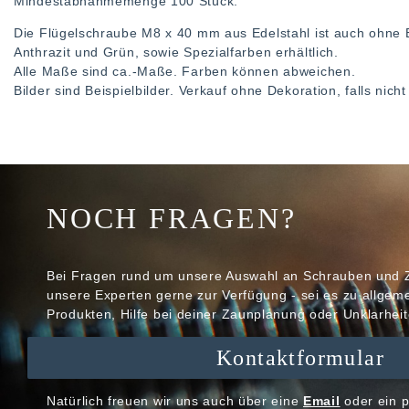
Mindestabnahmemenge 100 Stück.
Die Flügelschraube M8 x 40 mm aus Edelstahl ist auch ohne 
Anthrazit und Grün, sowie Spezialfarben erhältlich.
Alle Maße sind ca.-Maße. Farben können abweichen.
Bilder sind Beispielbilder. Verkauf ohne Dekoration, falls nic
NOCH FRAGEN?
Bei Fragen rund um unsere Auswahl an Schrauben und 
unsere Experten gerne zur Verfügung - sei es zu allge
Produkten, Hilfe bei deiner Zaunplanung oder Unklarheit
Kontaktformular
Natürlich freuen wir uns auch über eine
Email
oder ein p