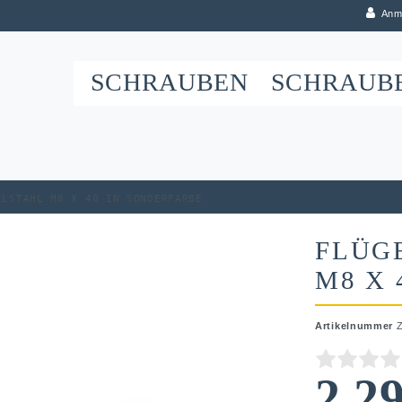
Anm
SCHRAUBEN
SCHRAUB
elstahl M8 x 40 in Sonderfarbe
FLÜG
M8 X 
Artikelnummer
2,2