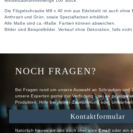
Mindestabnahmemenge 100 Stück.
Die Flügelschraube M8 x 40 mm aus Edelstahl ist auch ohne 
Anthrazit und Grün, sowie Spezialfarben erhältlich.
Alle Maße sind ca.-Maße. Farben können abweichen.
Bilder sind Beispielbilder. Verkauf ohne Dekoration, falls nic
NOCH FRAGEN?
Bei Fragen rund um unsere Auswahl an Schrauben und 
unsere Experten gerne zur Verfügung - sei es zu allge
Produkten, Hilfe bei deiner Zaunplanung oder Unklarheit
Kontaktformular
Natürlich freuen wir uns auch über eine
Email
oder ein p