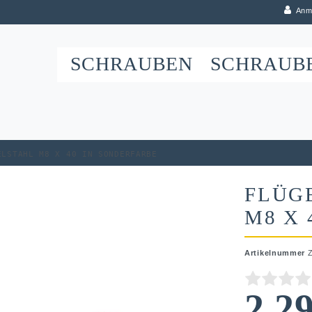
Anm
SCHRAUBEN
SCHRAUB
elstahl M8 x 40 in Sonderfarbe
FLÜG
M8 X 
Artikelnummer
2,2