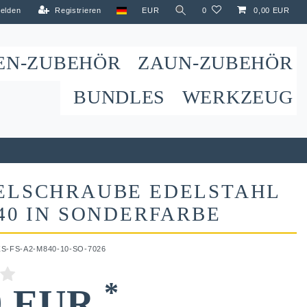
elden
Registrieren
EUR
0
0,00 EUR
EN-ZUBEHÖR
ZAUN-ZUBEHÖR
BUNDLES
WERKZEUG
ELSCHRAUBE EDELSTAHL
40 IN SONDERFARBE
ZS-FS-A2-M840-10-SO-7026
*
9 EUR