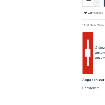
Wunschliste
* inkl. ges. MwSt.
Grüez
unkom
unse
Angaben zur 
Hersteller: