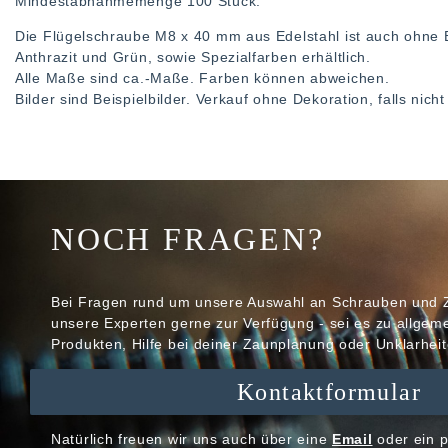
Mindestabnahmemenge 100 Stück.
Die Flügelschraube M8 x 40 mm aus Edelstahl ist auch ohne 
Anthrazit und Grün, sowie Spezialfarben erhältlich.
Alle Maße sind ca.-Maße. Farben können abweichen.
Bilder sind Beispielbilder. Verkauf ohne Dekoration, falls nic
NOCH FRAGEN?
Bei Fragen rund um unsere Auswahl an Schrauben und 
unsere Experten gerne zur Verfügung - sei es zu allge
Produkten, Hilfe bei deiner Zaunplanung oder Unklarheit
Kontaktformular
Natürlich freuen wir uns auch über eine
Email
oder ein p