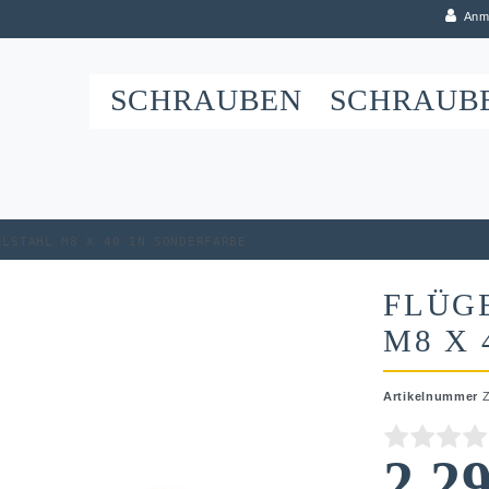
Anm
SCHRAUBEN
SCHRAUB
elstahl M8 x 40 in Sonderfarbe
FLÜG
M8 X 
Artikelnummer
2,2