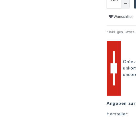
Wunschliste
* inkl. ges. MwSt.
Grüez
unkom
unse
Angaben zur 
Hersteller: