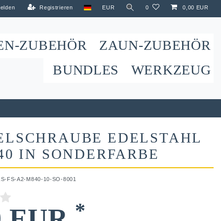
elden
Registrieren
EUR
0
0,00 EUR
EN-ZUBEHÖR
ZAUN-ZUBEHÖR
BUNDLES
WERKZEUG
ELSCHRAUBE EDELSTAHL
40 IN SONDERFARBE
ZS-FS-A2-M840-10-SO-8001
*
9 EUR